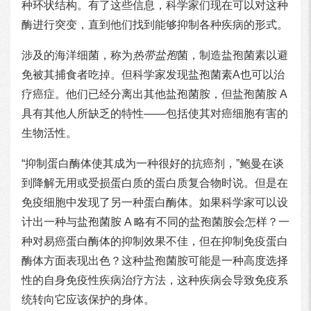
种环状结构。有了这些信息，科学家们现在可以对这种
酶进行突变，直到他们找到能够抑制各种疾病的形式。
涉及的海洋细菌，称为
热带盐孢
菌，制造盐孢菌素以避
免被其捕食者吃掉。但科学家发现盐孢菌素A也可以治
疗癌症。他们已经分离出其他盐孢菌胺，但盐孢菌胺 A
具有其他人所缺乏的特性——包括使其对癌细胞有害的
生物活性。
“抑制蛋白酶体使其成为一种很好的抗癌剂，”鲍曼在谈
到降解无用或受损蛋白质的蛋白质复合物时说。但是在
免疫细胞中发现了另一种蛋白酶体。如果科学家可以设
计出一种与盐孢菌胺 A 略有不同的盐孢菌胺会怎样？一
种对易癌蛋白酶体的抑制效果不佳，但在抑制免疫蛋白
酶体方面表现出色？这种盐孢菌胺可能是一种高度选择
性的自身免疫性疾病治疗方法，这种疾病会导致免疫系
统转向它应该保护的身体。