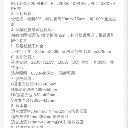
PL L10X/0.25 PHP2，PL L25X/0.40 PHP2，PL L40X/0.60
PHP2
3. 三目镜筒：
铰链式，倾斜30°，瞳孔距离50mm-75mm，可100%通光摄
影
4. 同轴粗微动调焦机构：
粗微动同轴调焦, 微动格值:2μm，粗动松紧可调，带锁紧和
限位装置
5. 双层机械工作台：
工作台尺寸：224mmX208mm,移动范围:112mmX79mm
6. 照明光源：
落射光源：220V（110V）100W（DC）汞灯，电源箱，数
字显示
透射照明：6v30w卤素灯，亮度可调
7. 荧光装置：
B激发光波段:420~485nm
G激发光波段:460~550nm
UV激发光波:330~400nm
V激发光波段395~415nm
8. 标本架：
适合放置Φ68mm或77mmX29mm培养器皿
适合放置82mmX57mm培养器皿
适合放置128mmX85mm的96孔培养器皿
9. 转盘式相衬装置：