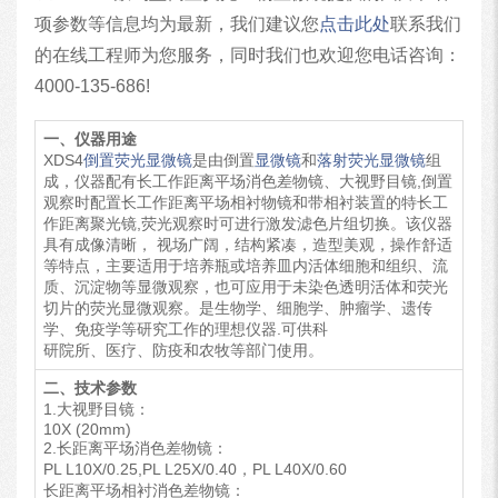
项参数等信息均为最新，我们建议您
点击此处
联系我们
的在线工程师为您服务，同时我们也欢迎您电话咨询：
4000-135-686
!
一、仪器用途
XDS4
倒置荧光显微镜
是由倒置
显微镜
和
落射荧光显微镜
组
成，仪器配有长工作距离平场消色差物镜、大视野目镜,倒置
观察时配置长工作距离平场相衬物镜和带相衬装置的特长工
作距离聚光镜,荧光观察时可进行激发滤色片组切换。该仪器
具有成像清晰， 视场广阔，结构紧凑，造型美观，操作舒适
等特点，主要适用于培养瓶或培养皿内活体细胞和组织、流
质、沉淀物等显微观察，也可应用于未染色透明活体和荧光
切片的荧光显微观察。是生物学、细胞学、肿瘤学、遗传
学、免疫学等研究工作的理想仪器.可供科
研院所、医疗、防疫和农牧等部门使用。
二、技术参数
1.大视野目镜：
10X (20mm)
2.长距离平场消色差物镜：
PL L10X/0.25,PL L25X/0.40，PL L40X/0.60
长距离平场相衬消色差物镜：