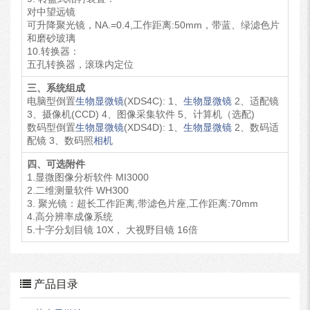
对中望远镜
可升降聚光镜，NA.=0.4,工作距离:50mm，带蓝、绿滤色片
和磨砂玻璃
10.转换器：
五孔转换器，滚珠内定位
三、系统组成
电脑型倒置
生物显微镜
(XDS4C): 1、
生物显微镜
2、适配镜
3、摄像机(CCD) 4、图像采集软件 5、计算机（选配)
数码型倒置
生物显微镜
(XDS4D): 1、
生物显微镜
2、数码适
配镜 3、数码照
相机
四、可选附件
1.显微图像分析软件 MI3000
2.二维测量软件 WH300
3. 聚光镜：超长工作距离,带滤色片座,工作距离:70mm
4.高分辨率成像系统
5.十字分划目镜 10X， 大视野目镜 16倍
产品目录