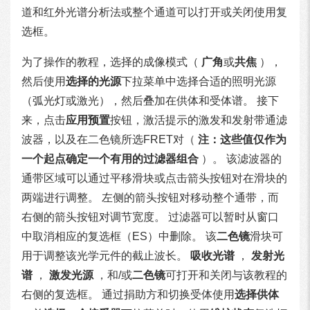
道和红外光谱分析法或整个通道可以打开或关闭使用复
选框。
为了操作的教程，选择的成像模式（
广角
或
共焦
），
然后使用
选择的光源
下拉菜单中选择合适的照明光源
（弧光灯或激光），然后叠加在供体和受体谱。 接下
来，点击
应用预置
按钮，激活提示的激发和发射带通滤
波器，以及在二色镜所选FRET对（
注：这些值仅作为
一个起点确定一个有用的过滤器组合
）。 该滤波器的
通带区域可以通过平移滑块或点击箭头按钮对在滑块的
两端进行调整。 左侧的箭头按钮对移动整个通带，而
右侧的箭头按钮对调节宽度。 过滤器可以暂时从窗口
中取消相应的复选框（ES）中删除。 该
二色镜
滑块可
用于调整该光学元件的截止波长。
吸收光谱
，
发射光
谱
，
激发光源
，和/或
二色镜
可打开和关闭与该教程的
右侧的复选框。 通过捐助方和切换受体使用
选择供体