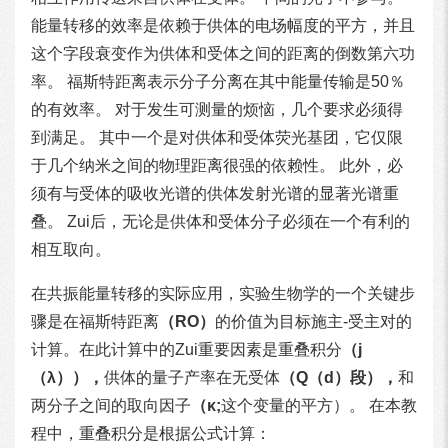
能量转移的效率是依赖于供体的电场幅度的平方，并且
这个字段衰变作为供体和受体之间的距离的倒数第六功
率。 福斯特距离表示分子分离在其中能量传输是50％
的有效率。 对于发生可测量的烦恼，几个要求必须得
到满足。 其中一个是对供体和受体荧光基团，它仅限
于几个纳米之间的物理距离很强的依赖性。 此外，必
须有与受体的吸收光谱的供体发射光谱的显著光谱重
叠。 Zui后，无论是供体和受体分子必须在一个有利的
相互取向。
在共振能量转移的实际应用，实验生物学的一个关键步
骤是在福斯特距离
（RO）
的价值为目标施主-受主对的
计算。在此计算中的Zui重要因素是重叠积分
（j
（λ）），
供体的量子产率在无受体
（Q（d）段），
和
两分子之间的取向因子
（κ;
这个变量的平方）。 在本教
程中，重叠积分是根据公式计算：