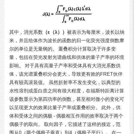
其中，消光系数
（ε（λ））
被表示为每厘米，波长以纳
米，并且给体作为波长的函数的归一化荧光强度倒数摩
尔的单位是无量纲的。 重叠积分计算取决于许多变
量，包括在荧光发射光谱曲线和供体的量子产率的环境
影响。 对于具有高量子产率和受体具有大消光系数供
体，该光谱重叠积分会​​更大，导致更有效的FRET伙伴
具有较高滚装值。 虽然折射率不发生变化，以典型的
水性溶剂或蛋白质之间有很大程度，在福斯特距离计算
该参数显示为第四功率的倒数，甚至相对微小的变化可
以呈现更大的效果比量子产率或重叠积分。 此外，供
体和受体之间的偶极 - 偶极相互作用的效率取决于两个
偶极子的取向。 取向因子，它描述了这样的接近，范
围从0（两个偶极子垂直）到4（偶极子平行）。 在一