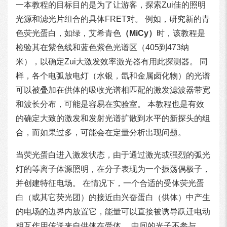
一本教程的目标目的是为了让游客，探索Zui佳的照明
光源和滤光片组合的具体FRET对。 例如，研究新的青
色荧光蛋白，如绿，艾希青色
（MiCy）
时，该教程是
检验其在紫色线和蓝色紫色光谱区（405到473纳
米），以确定Zui大激发效率激光器有用此探测器。 同
样，各个电弧放电灯（水银，氙和金属卤化物）的光谱
可以被叠加在供体的吸收光谱相匹配的激发滤波器带宽
和波长分布，可能是容易在实验室。 本教程也是有效
的确定大致的激发和发射光谱扩散到水平的新探头的组
合，而如果过多，可能会在定量分析出现问题。
当荧光蛋白进入激发状态，由于通过激光或强烈的弧光
灯的等离子体源照明，在分子表现为一个振荡偶极子，
并创建特征电场。 在情况下，一个合适的受体荧光蛋
白（或其它荧光团）的接近由兴奋蛋白（供体）中产生
的电场的边界内放置它，能量可以直接被诱导跃迁电动
相互作用传送来自供体在受体。 中间的光子不参与。