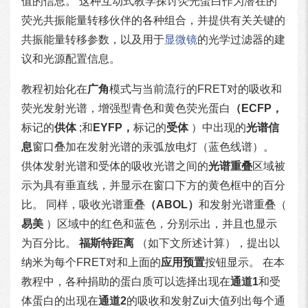
值的信息。 这种互动式教学探讨荧光蛋白作为潜在的
荧光共振能量转移伙伴的各种组合，并提供有关关键的
共振能量转移参数，以及用于
显微镜
的光学过滤器的建
议和光源配置信息。
教程初始化在
广角
模式与当前流行的FRET对的吸收和
荧光发射光谱，增强型青色和黄色荧光蛋白
（ECFP，
标记的
供体
;和
EYFP，
标记的
受体
）中出现的
光谱信
息
窗口叠加在发射光谱的汞弧放电灯（蓝色线谱）。
供体发射光谱和受体的吸收光谱之间的
光谱重叠
区域被
示为具有垂直线，并显示在窗口下方的黄色框中的百分
比。 同样，吸收光谱重叠
（ABOL）
和发射光谱重叠（
易美
）区域中的红色和蓝色，分别示出，并且也显示
为百分比。
福斯特距离
（如下文所述计算），提出以
纳米为每个FRET对和上面的
应用预置
按钮显示。 在本
教程中，各种捐助的蛋白质可以选择出现在
通道1
和受
体蛋白的出现在
通道2
的吸收和发射Zui大值列出每个通