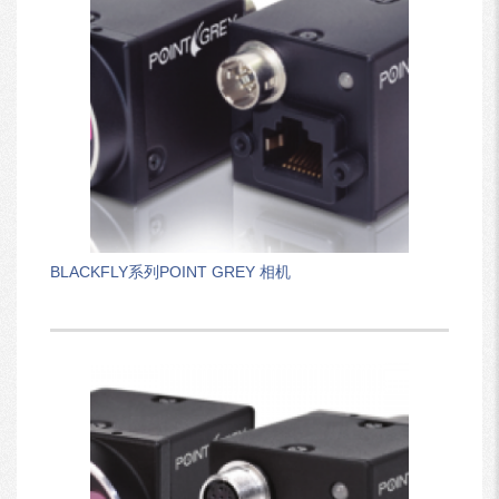
BLACKFLY系列POINT GREY 相机